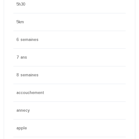
5h30
5km
6 semaines
7 ans
8 semaines
accouchement
annecy
apple