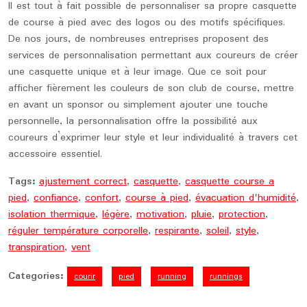
Il est tout à fait possible de personnaliser sa propre casquette
de course à pied avec des logos ou des motifs spécifiques.
De nos jours, de nombreuses entreprises proposent des
services de personnalisation permettant aux coureurs de créer
une casquette unique et à leur image. Que ce soit pour
afficher fièrement les couleurs de son club de course, mettre
en avant un sponsor ou simplement ajouter une touche
personnelle, la personnalisation offre la possibilité aux
coureurs d’exprimer leur style et leur individualité à travers cet
accessoire essentiel.
Tags:
ajustement correct
,
casquette
,
casquette course a
pied
,
confiance
,
confort
,
course à pied
,
évacuation d'humidité
,
isolation thermique
,
légère
,
motivation
,
pluie
,
protection
,
réguler température corporelle
,
respirante
,
soleil
,
style
,
transpiration
,
vent
Categories:
courir
pied
running
runnings