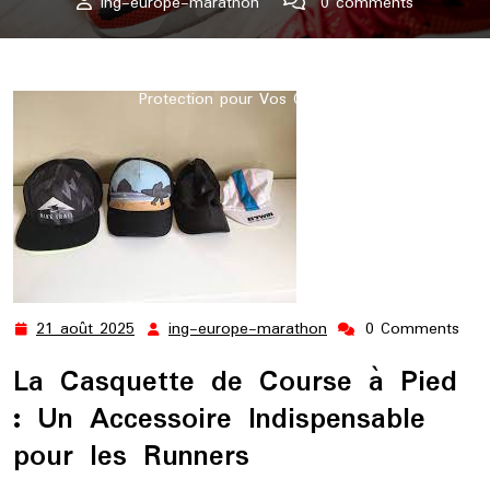
ing-europe-marathon
0 comments
ing-europe-marathon.lu
>>
courir
,
pied
,
running
,
runnings
>> L’Indispensable Casquette de Course à Pied : Style et
Protection pour Vos Courses
21 août 2025
ing-europe-marathon
0 Comments
21
ing-
août
europe-
La Casquette de Course à Pied
2025
marathon
: Un Accessoire Indispensable
pour les Runners