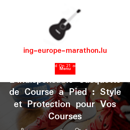
Skip
to
content
ing-europe-marathon.lu
Posted On 21 août 2025
Menu
L’Indispensable Casquette
de Course à Pied : Style
et Protection pour Vos
Courses