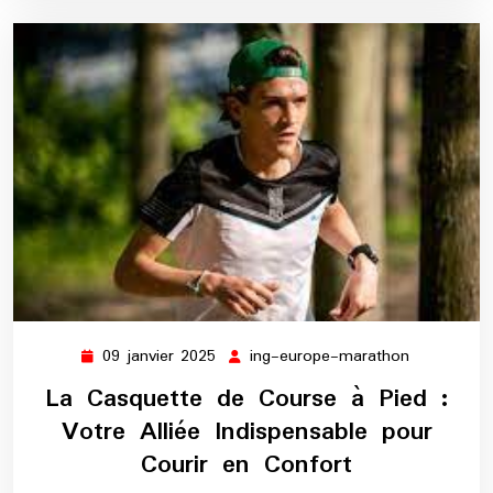
09 janvier 2025
ing-europe-marathon
09
ing-
janvier
europe-
La Casquette de Course à Pied :
2025
marathon
Votre Alliée Indispensable pour
Courir en Confort