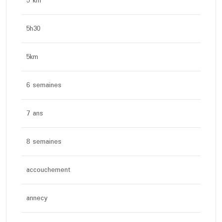
5 km
5h30
5km
6 semaines
7 ans
8 semaines
accouchement
annecy