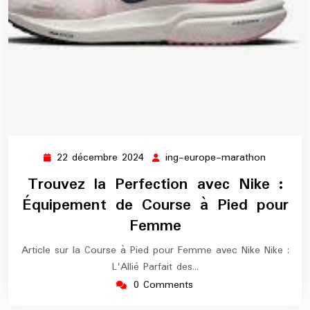
22 décembre 2024
ing-europe-marathon
22
ing-
décembre
europe-
Trouvez la Perfection avec Nike :
2024
maratho
Équipement de Course à Pied pour
Femme
Article sur la Course à Pied pour Femme avec Nike Nike :
L'Allié Parfait des…
0 Comments