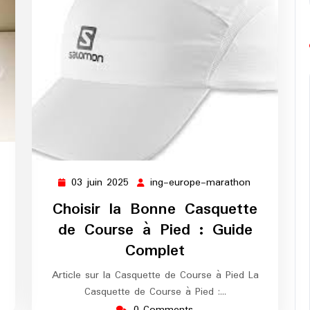
g-
urope-
03 juin 2025
ing-europe-marathon
03
ing-
e
arathon
juin
europe-
Choisir la Bonne Casquette
2025
marathon
de Course à Pied : Guide
s
Complet
Article sur la Casquette de Course à Pied La
Casquette de Course à Pied :…