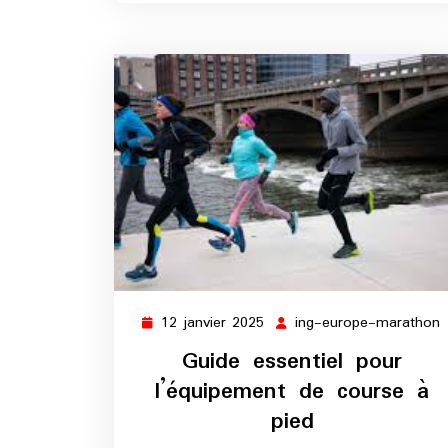
12 janvier 2025
ing-europe-marathon
12
i
janvier
Guide essentiel pour
2025
l’équipement de course à
pied