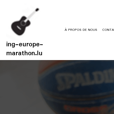
Skip
to
content
À PROPOS DE NOUS
CONTA
ing-europe-
marathon.lu