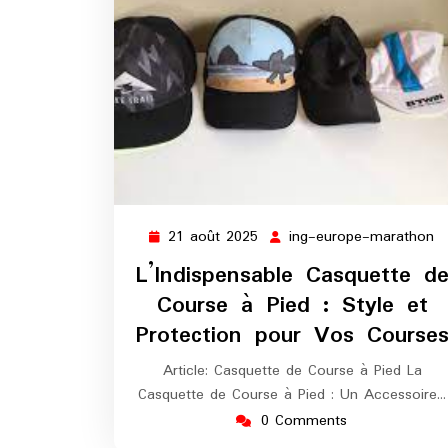
21 août 2025
ing-europe-marathon
21
in
août
e
L’Indispensable Casquette d
2025
m
Course à Pied : Style et
Protection pour Vos Course
Article: Casquette de Course à Pied La
Casquette de Course à Pied : Un Accessoire…
0 Comments