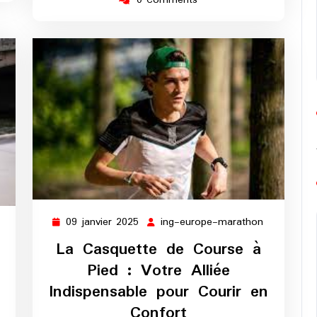
0 Comments
09 janvier 2025
ing-europe-marathon
09
ing-
ng-
janvier
europe-
La Casquette de Course à
europe-
2025
marathon
marathon
Pied : Votre Alliée
Indispensable pour Courir en
Confort