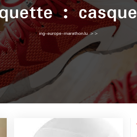
iquette :
casque
ing-europe-marathon.lu
>>