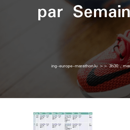
par Semain
ing-europe-marathon.lu
>>
3h30
,
mar