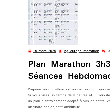
19 mars 2025
ing-europe-marathon
0
19
ing-
mars
europ
Plan Marathon 3h3
2025
marat
Séances Hebdomad
Préparer un marathon est un défi exaltant qui de
Si vous visez un temps de 3 heures et 30 minutes
un plan d’entraînement adapté à vos objectifs. V
atteindre cet objectif ambitieux.