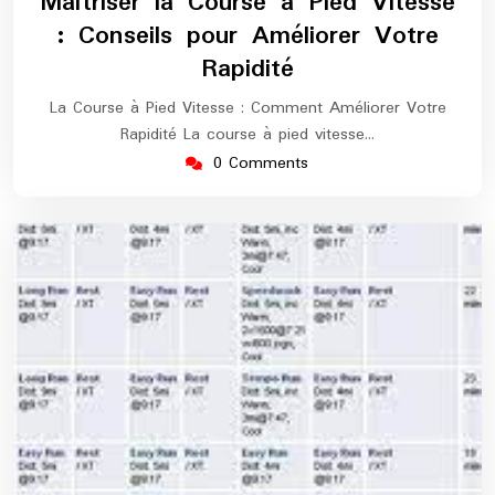
Maîtriser la Course à Pied Vitesse
2025
maratho
: Conseils pour Améliorer Votre
Rapidité
La Course à Pied Vitesse : Comment Améliorer Votre
Rapidité La course à pied vitesse…
0 Comments