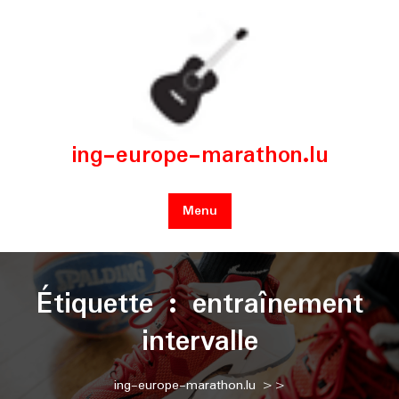
Skip
to
content
ing-europe-marathon.lu
Menu
Étiquette :
entraînement
intervalle
ing-europe-marathon.lu
>>