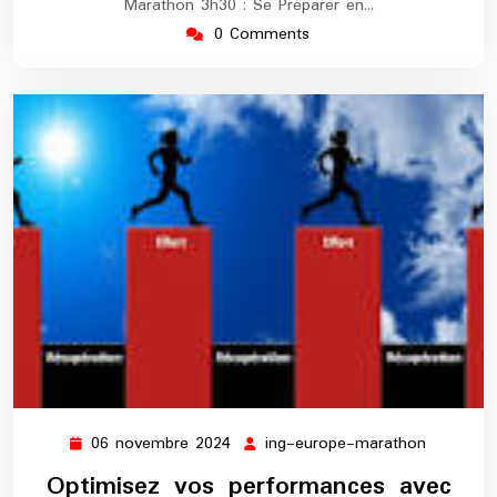
Marathon 3h30 : Se Préparer en…
0 Comments
06 novembre 2024
ing-europe-marathon
06
ing-
novembre
europe-
Optimisez vos performances avec