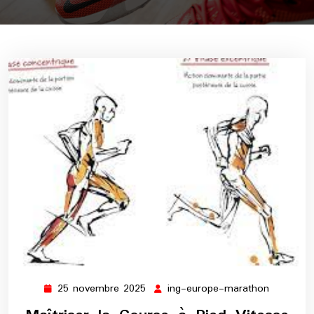
25 novembre 2025
ing-europe-marathon
25
ing-
novembre
europe-