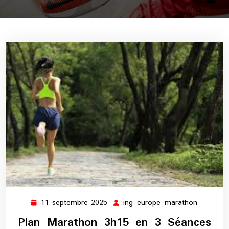
11 septembre 2025
ing-europe-marathon
11
ing-
septembre
europe-
Plan Marathon 3h15 en 3 Séances
2025
maratho