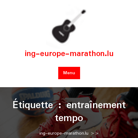
Skip
to
content
ing-europe-marathon.lu
Menu
Étiquette :
entraînement
tempo
ing-europe-marathon.lu
>>