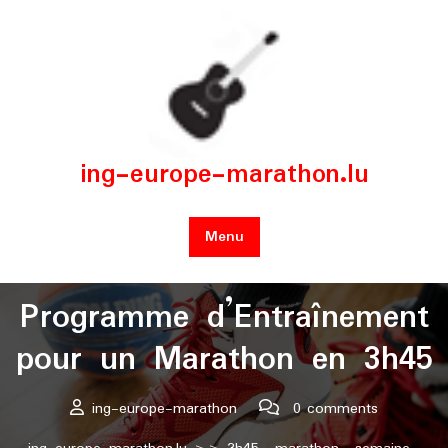
Skip
to
content
ing-europe-marathon.lu
Menu
Posted On 02 octobre 2024
Programme d’Entraînement
pour un Marathon en 3h45
ing-europe-marathon
0 comments