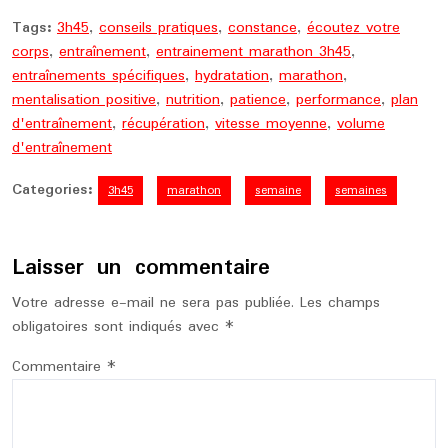
Tags:
3h45
,
conseils pratiques
,
constance
,
écoutez votre
corps
,
entraînement
,
entrainement marathon 3h45
,
entraînements spécifiques
,
hydratation
,
marathon
,
mentalisation positive
,
nutrition
,
patience
,
performance
,
plan
d'entraînement
,
récupération
,
vitesse moyenne
,
volume
d'entraînement
Categories:
3h45
marathon
semaine
semaines
Laisser un commentaire
Votre adresse e-mail ne sera pas publiée.
Les champs
obligatoires sont indiqués avec
*
Commentaire
*