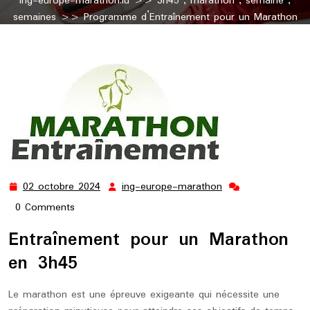
ing-europe-marathon.lu
>>
3h45
,
marathon
,
semaine
,
semaines
>> Programme d’Entraînement pour un Marathon
en 3h45
02 octobre 2024
ing-europe-marathon
02
ing-
octobre
europe-
0 Comments
2024
marathon
Entraînement pour un Marathon
en 3h45
Le marathon est une épreuve exigeante qui nécessite une