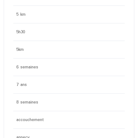
5 km
5h30
5km
6 semaines
7 ans
8 semaines
accouchement
annecy