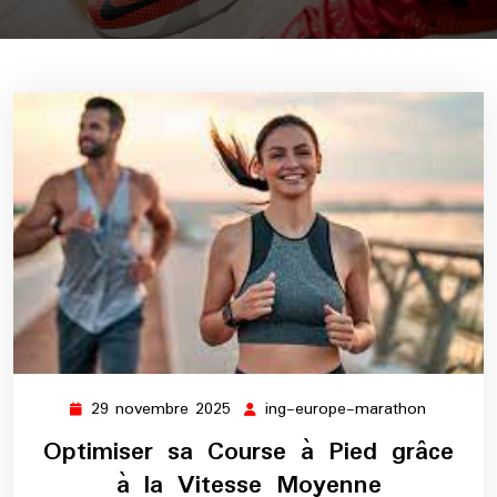
29 novembre 2025
ing-europe-marathon
29
ing-
novembre
europe-
Optimiser sa Course à Pied grâce
2025
maratho
à la Vitesse Moyenne