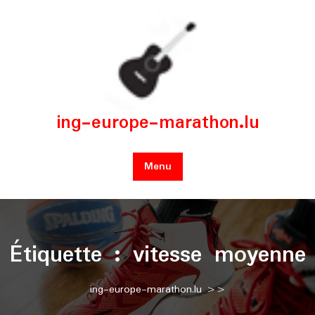
Skip
to
content
ing-europe-marathon.lu
Menu
Étiquette :
vitesse moyenne
ing-europe-marathon.lu
>>