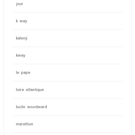
jour
k way
kalenji
kway
le pape
loire atlantique
lucile woodward
marathon