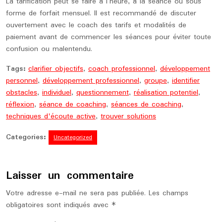
La tarification peut se faire à l’heure, à la séance ou sous
forme de forfait mensuel. Il est recommandé de discuter
ouvertement avec le coach des tarifs et modalités de
paiement avant de commencer les séances pour éviter toute
confusion ou malentendu.
Tags:
clarifier objectifs
,
coach professionnel
,
développement
personnel
,
développement professionnel
,
groupe
,
identifier
obstacles
,
individuel
,
questionnement
,
réalisation potentiel
,
réflexion
,
séance de coaching
,
séances de coaching
,
techniques d'écoute active
,
trouver solutions
Categories:
Uncategorized
Laisser un commentaire
Votre adresse e-mail ne sera pas publiée.
Les champs
obligatoires sont indiqués avec
*