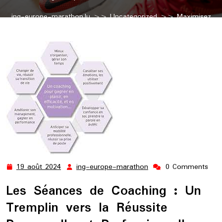
ing-europe-marathon.lu
>>
Uncategorized
>> Maximisez
Votre Potentiel avec des Séances de Coaching Professionnel
19 août 2024
ing-europe-marathon
0 Comments
19
ing-
août
europe-
Les Séances de Coaching : Un
2024
marathon
Tremplin vers la Réussite