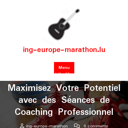
Skip
to
content
ing-europe-marathon.lu
Menu
Posted On 19 août 2024
Maximisez Votre Potentiel
avec des Séances de
Coaching Professionnel
ing-europe-marathon
0 comments