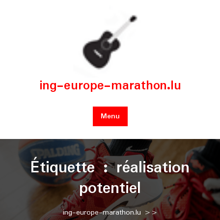
Skip
to
content
ing-europe-marathon.lu
Menu
Étiquette :
réalisation
potentiel
ing-europe-marathon.lu
>>