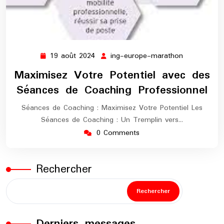
19 août 2024
ing-europe-marathon
19
ing-
août
europe-
Maximisez Votre Potentiel avec des
2024
marathon
Séances de Coaching Professionnel
Séances de Coaching : Maximisez Votre Potentiel Les
Séances de Coaching : Un Tremplin vers…
0 Comments
Rechercher
Rechercher
Derniers messages