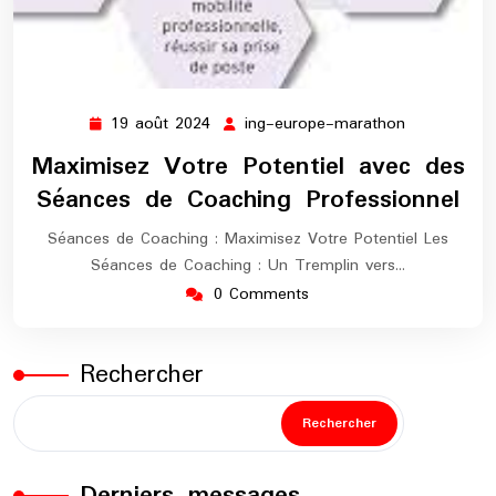
19 août 2024
ing-europe-marathon
19
ing-
août
europe-
Maximisez Votre Potentiel avec des
2024
marathon
Séances de Coaching Professionnel
Séances de Coaching : Maximisez Votre Potentiel Les
Séances de Coaching : Un Tremplin vers…
0 Comments
Rechercher
Rechercher
Derniers messages