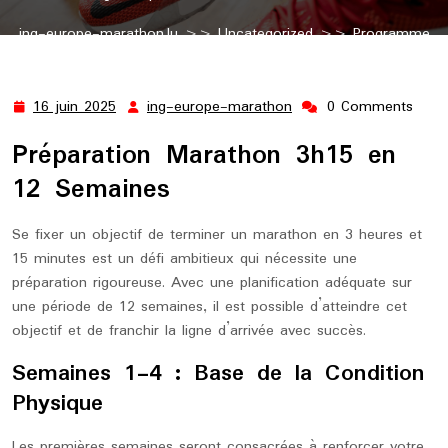
ing-europe-marathon.lu
>>
Uncategorized
>> Programme
de Préparation Marathon en 12 Semaines pour Atteindre 3h15
16 juin 2025
ing-europe-marathon
0 Comments
16
ing-
juin
europe-
Préparation Marathon 3h15 en
2025
marathon
12 Semaines
Se fixer un objectif de terminer un marathon en 3 heures et
15 minutes est un défi ambitieux qui nécessite une
préparation rigoureuse. Avec une planification adéquate sur
une période de 12 semaines, il est possible d’atteindre cet
objectif et de franchir la ligne d’arrivée avec succès.
Semaines 1-4 : Base de la Condition
Physique
Les premières semaines seront consacrées à renforcer votre