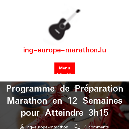
Skip
to
content
ing-europe-marathon.lu
Menu
Posted On 16 juin 2025
Programme de Préparation
Marathon en 12 Semaines
pour Atteindre 3h15
ing-europe-marathon
0 comments