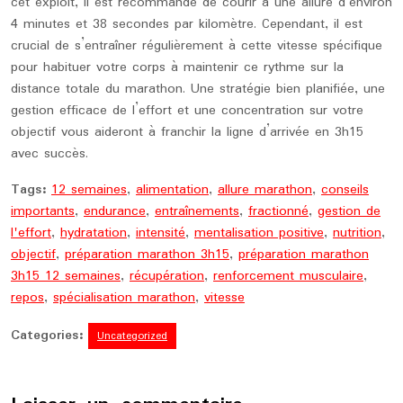
cet exploit, il est recommandé de courir à une allure d’environ
4 minutes et 38 secondes par kilomètre. Cependant, il est
crucial de s’entraîner régulièrement à cette vitesse spécifique
pour habituer votre corps à maintenir ce rythme sur la
distance totale du marathon. Une stratégie bien planifiée, une
gestion efficace de l’effort et une concentration sur votre
objectif vous aideront à franchir la ligne d’arrivée en 3h15
avec succès.
Tags:
12 semaines
,
alimentation
,
allure marathon
,
conseils
importants
,
endurance
,
entraînements
,
fractionné
,
gestion de
l'effort
,
hydratation
,
intensité
,
mentalisation positive
,
nutrition
,
objectif
,
préparation marathon 3h15
,
préparation marathon
3h15 12 semaines
,
récupération
,
renforcement musculaire
,
repos
,
spécialisation marathon
,
vitesse
Categories:
Uncategorized