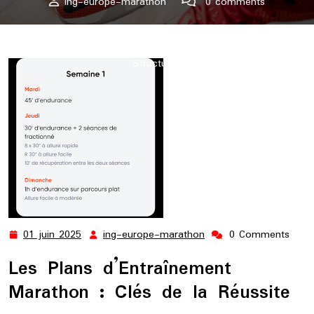
ing-europe-marathon
0 comments
ing-europe-marathon.lu
>>
Uncategorized
>> Optimisez
Vos Performances avec des Plans d’Entraînement Marathon
Structurés
01 juin 2025
ing-europe-marathon
0 Comments
01
ing-
juin
europe-
Les Plans d’Entraînement
2025
marathon
Marathon : Clés de la Réussite