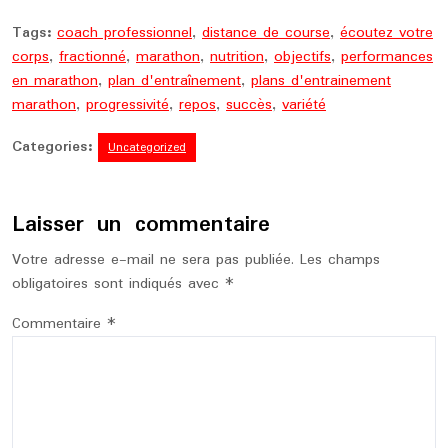
Tags:
coach professionnel
,
distance de course
,
écoutez votre
corps
,
fractionné
,
marathon
,
nutrition
,
objectifs
,
performances
en marathon
,
plan d'entraînement
,
plans d'entrainement
marathon
,
progressivité
,
repos
,
succès
,
variété
Categories:
Uncategorized
Laisser un commentaire
Votre adresse e-mail ne sera pas publiée.
Les champs
obligatoires sont indiqués avec
*
Commentaire
*