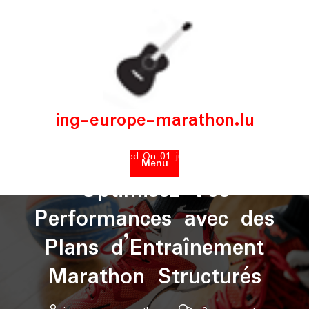
Skip
to
content
ing-europe-marathon.lu
Posted On 01 juin 2025
Menu
Optimisez Vos
Performances avec des
Plans d’Entraînement
Marathon Structurés