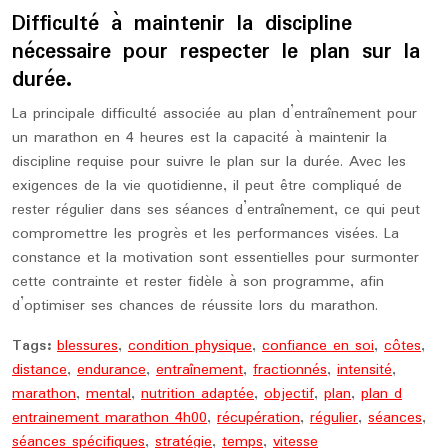
Difficulté à maintenir la discipline
nécessaire pour respecter le plan sur la
durée.
La principale difficulté associée au plan d’entraînement pour
un marathon en 4 heures est la capacité à maintenir la
discipline requise pour suivre le plan sur la durée. Avec les
exigences de la vie quotidienne, il peut être compliqué de
rester régulier dans ses séances d’entraînement, ce qui peut
compromettre les progrès et les performances visées. La
constance et la motivation sont essentielles pour surmonter
cette contrainte et rester fidèle à son programme, afin
d’optimiser ses chances de réussite lors du marathon.
Tags:
blessures
,
condition physique
,
confiance en soi
,
côtes
,
distance
,
endurance
,
entraînement
,
fractionnés
,
intensité
,
marathon
,
mental
,
nutrition adaptée
,
objectif
,
plan
,
plan d
entrainement marathon 4h00
,
récupération
,
régulier
,
séances
,
séances spécifiques
,
stratégie
,
temps
,
vitesse