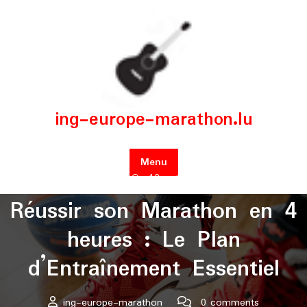
Skip
to
content
ing-europe-marathon.lu
Menu
Posted On 12 octobre 2025
Réussir son Marathon en 4
heures : Le Plan
d’Entraînement Essentiel
ing-europe-marathon
0 comments