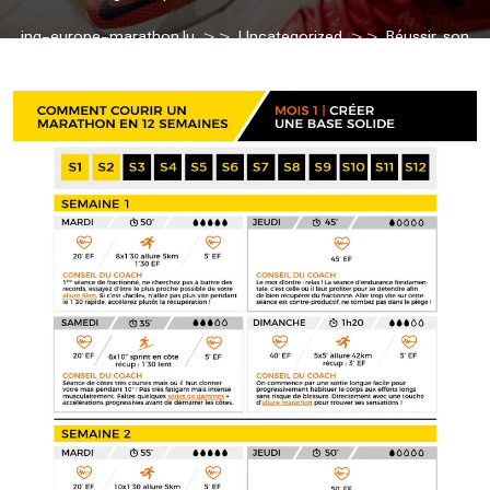
ing-europe-marathon.lu
>>
Uncategorized
>> Réussir son
Marathon en 4 heures : Le Plan d’Entraînement Essentiel