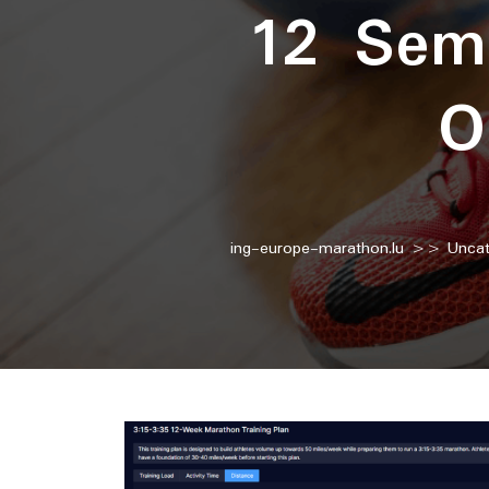
12 Sema
O
ing-europe-marathon.lu
>>
Uncat