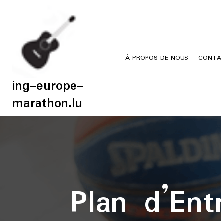
Skip
to
content
À PROPOS DE NOUS
CONTA
ing-europe-
marathon.lu
Plan d’En