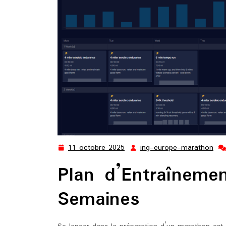
11 octobre 2025
ing-europe-marathon
11
ing
octobre
eur
Plan d’Entraîneme
2025
mar
Semaines