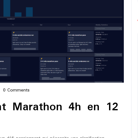
0 Comments
-
ope-
nt Marathon 4h en 12
athon