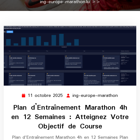
ing-europe-marathon.lu
>>
11 octobre 2025
ing-europe-marathon
11
ing-
octobre
europe-
Plan d’Entraînement Marathon 4h
2025
marathon
en 12 Semaines : Atteignez Votre
Objectif de Course
Plan d'Entraînement Marathon 4h en 12 Semaines Plan