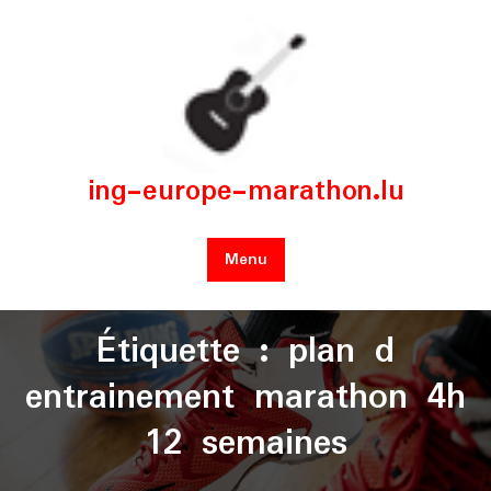
Skip
to
content
ing-europe-marathon.lu
Menu
Étiquette :
plan d
entrainement marathon 4h
12 semaines