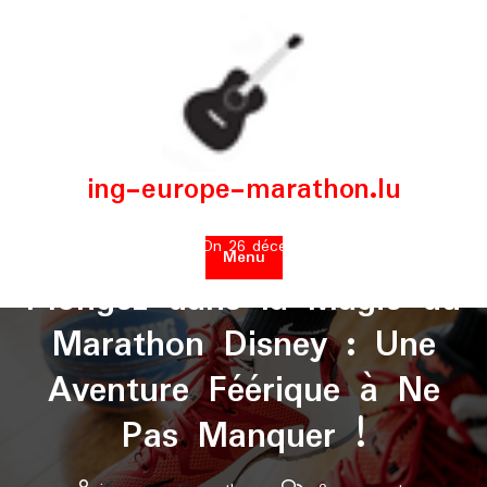
Skip
to
content
ing-europe-marathon.lu
Posted On 26 décembre 2025
Menu
Plongez dans la Magie du
Marathon Disney : Une
Aventure Féérique à Ne
Pas Manquer !