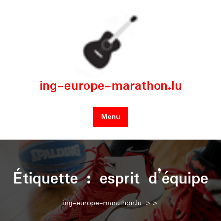
Skip
to
content
ing-europe-marathon.lu
Menu
Étiquette :
esprit d’équipe
ing-europe-marathon.lu
>>