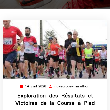
14 avril 2026
ing-europe-marathon
14
ing-
avril
europe-
Exploration des Résultats et
2026
marathon
Victoires de la Course à Pied