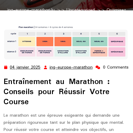
ing-europe-marathon.lu
>>
Uncategorized
>> Optimisez
votre Entraînement au Marathon pour Réussir Votre Course
04 janvier 2025
ing-europe-marathon
0 Comments
04
ing-
janvier
europe-
Entraînement au Marathon :
2025
marathon
Conseils pour Réussir Votre
Course
Le marathon est une épreuve exigeante qui demande une
préparation rigoureuse tant sur le plan physique que mental.
Pour réussir votre course et atteindre vos objectifs, un