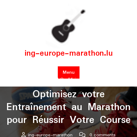
Skip
to
content
ing-europe-marathon.lu
Menu
Posted On 04 janvier 2025
Optimisez votre
Entraînement au Marathon
pour Réussir Votre Course
ing-europe-marathon
0 comments