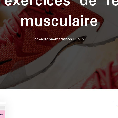
:
exercices de r
musculaire
ing-europe-marathon.lu
>>