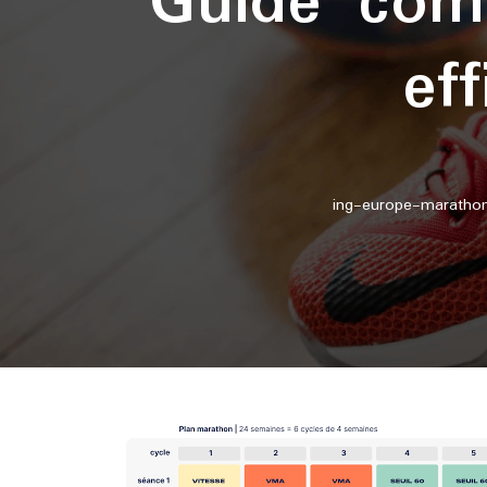
Guide com
ef
ing-europe-marathon