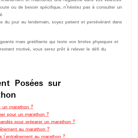
ntraînement et maintenez une régularité dans vos séances.
ute ou de besoin spécifique, n’hésitez pas à consulter un
é.
s du jour au lendemain, soyez patient et persévérant dans
eante mais gratifiante qui teste vos limites physiques et
estant motivé, vous serez prêt à relever le défi du
nt Posées sur
thon
ur un marathon ?
îner pour un marathon ?
mandés pour préparer un marathon ?
raînement au marathon ?
ns l’entraînement au marathon ?