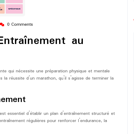
0 Comments
ng-
urope-
’Entraînement au
arathon
te qui nécessite une préparation physique et mentale
 la réussite d’un marathon, qu’il s’agisse de terminer la
înement
st essentiel d’établir un plan d’entraînement structuré et
entraînement régulières pour renforcer l’endurance, la