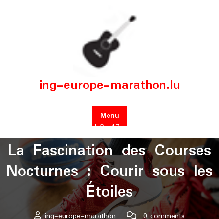
Skip
to
content
ing-europe-marathon.lu
Menu
Posted On 17 août 2024
La Fascination des Courses
Nocturnes : Courir sous les
Étoiles
ing-europe-marathon
0 comments