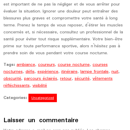
est important de ne pas la négliger et de vous arrêter pour
évaluer la situation. Ignorer une douleur peut entraîner des
blessures plus graves et compromettre votre santé à long
terme. Prenez le temps de vous reposer, d’étirer les muscles
concernés et, si nécessaire, consultez un professionnel de la
santé pour éviter tout risque supplémentaire. Votre bien-être
prime sur toute performance sportive, alors n’hésitez pas à
prendre soin de vous pendant votre course nocturne.
Tags:
ambiance
,
coureurs
,
course nocturne
,
courses
nocturnes
,
défis
,
expérience
,
itinéraire
,
lampe frontale
,
nuit
,
obscurité
,
parcours éclairés
,
retour
,
sécurité
,
vêtements
réfléchissants
,
visibilité
Categories:
Uncategorized
Laisser un commentaire