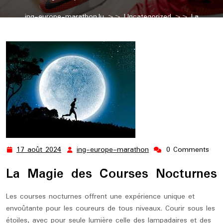
ing-europe-marathon.lu
>>
Uncategorized
>> La
Fascination des Courses Nocturnes : Courir sous les Étoiles
17 août 2024
ing-europe-marathon
0 Comments
17
ing-
août
europe-
La Magie des Courses Nocturnes
2024
marathon
Les courses nocturnes offrent une expérience unique et
envoûtante pour les coureurs de tous niveaux. Courir sous les
étoiles, avec pour seule lumière celle des lampadaires et des