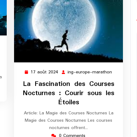
ng-
urope-
arathon
17 août 2024
ing-europe-marathon
17
ing-
a
août
europe-
La Fascination des Courses
2024
marathon
Nocturnes : Courir sous les
Étoiles
Article: La Magie des Courses Nocturnes La
Magie des Courses Nocturnes Les courses
nocturnes offrent…
0 Comments