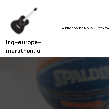
Skip
to
content
À PROPOS DE NOUS
CONTA
ing-europe-
marathon.lu