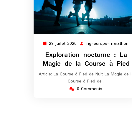
29 juillet 2026
ing-europe-marathon
29
i
juillet
e
Exploration nocturne : La
2026
m
Magie de la Course à Pied
Article: La Course à Pied de Nuit La Magie de l
Course à Pied de…
0 Comments