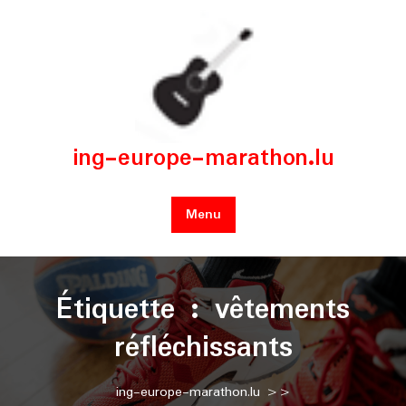
Skip
to
content
ing-europe-marathon.lu
Menu
Étiquette :
vêtements
réfléchissants
ing-europe-marathon.lu
>>