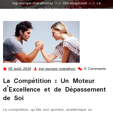
ing-europe-marathon.lu
>>
Uncategorized
>> La
Compétition : Un Défi Stimulant vers l’Excellence
09 août 2024
ing-europe-marathon
0 Comments
09
ing-
août
europe-
La Compétition : Un Moteur
2024
marathon
d’Excellence et de Dépassement
de Soi
La compétition, qu’elle soit sportive, académique ou