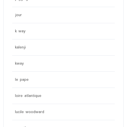
jour
k way
kalenji
kway
le pape
loire atlantique
lucile woodward