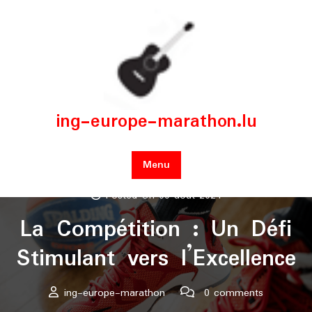
Skip
to
content
ing-europe-marathon.lu
Menu
Posted On 09 août 2024
La Compétition : Un Défi
Stimulant vers l’Excellence
ing-europe-marathon
0 comments