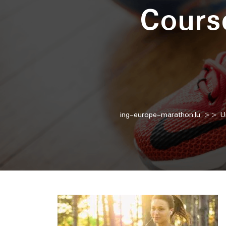
Cours
ing-europe-marathon.lu
>>
U