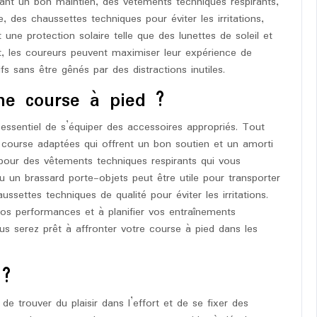
rant un bon maintien, des vêtements techniques respirants,
 des chaussettes techniques pour éviter les irritations,
ne protection solaire telle que des lunettes de soleil et
, les coureurs peuvent maximiser leur expérience de
s sans être gênés par des distractions inutiles.
e course à pied ?
 essentiel de s’équiper des accessoires appropriés. Tout
 course adaptées qui offrent un bon soutien et un amorti
 pour des vêtements techniques respirants qui vous
u un brassard porte-objets peut être utile pour transporter
ussettes techniques de qualité pour éviter les irritations.
os performances et à planifier vos entraînements
s serez prêt à affronter votre course à pied dans les
 ?
de trouver du plaisir dans l’effort et de se fixer des