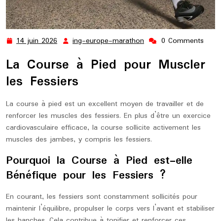
14 juin 2026
ing-europe-marathon
0 Comments
14
ing-
juin
europe-
La Course à Pied pour Muscler
2026
marathon
les Fessiers
La course à pied est un excellent moyen de travailler et de
renforcer les muscles des fessiers. En plus d’être un exercice
cardiovasculaire efficace, la course sollicite activement les
muscles des jambes, y compris les fessiers.
Pourquoi la Course à Pied est-elle
Bénéfique pour les Fessiers ?
En courant, les fessiers sont constamment sollicités pour
maintenir l’équilibre, propulser le corps vers l’avant et stabiliser
les hanches. Cela contribue à tonifier et renforcer ces