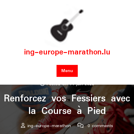
Skip
to
content
ing-europe-marathon.lu
Menu
Posted On 14 juin 2026
Renforcez vos Fessiers avec
la Course à Pied
ing-europe-marathon
0 comments