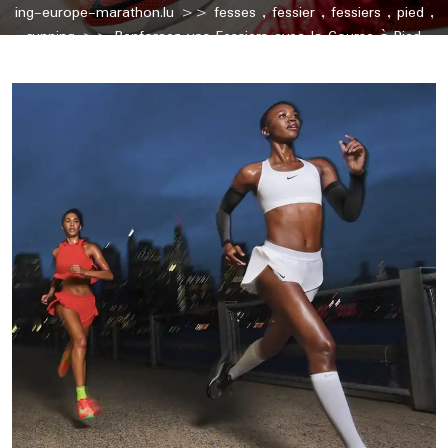
ing-europe-marathon.lu
>>
fesses
,
fessier
,
fessiers
,
pied
,
running
>> Renforcez vos Fessiers avec la Course à Pied