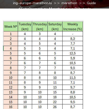
ing-europe-marathon.lu
>>
marathon
>> Guide
d’Entraînement au Marathon pour Débutants