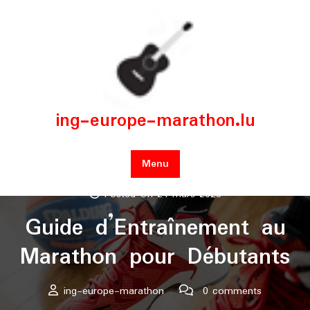
Skip
to
content
ing-europe-marathon.lu
Menu
Posted On 24 mars 2026
Guide d’Entraînement au
Marathon pour Débutants
ing-europe-marathon
0 comments