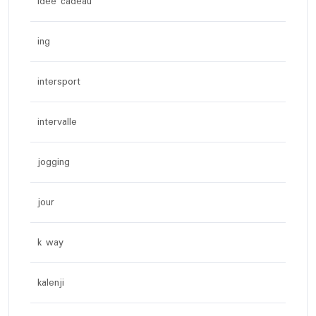
idée cadeau
ing
intersport
intervalle
jogging
jour
k way
kalenji