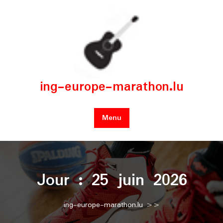
Skip
to
content
ing-europe-marathon.lu
Menu
Jour :
25 juin 2026
ing-europe-marathon.lu
>>