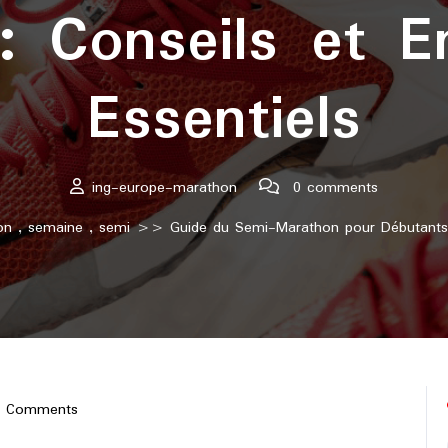
: Conseils et E
Essentiels
ing-europe-marathon
0 comments
on
,
semaine
,
semi
>> Guide du Semi-Marathon pour Débutants : 
0 Comments
e-