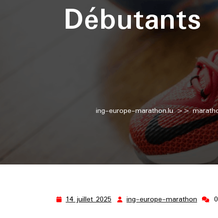
Débutants 
ing-europe-marathon.lu
>>
marath
14 juillet 2025
ing-europe-marathon
14
ing-
juillet
europ