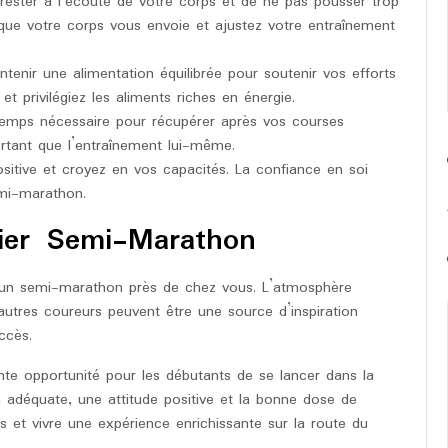
 rester à l’écoute de votre corps et de ne pas pousser trop
 que votre corps vous envoie et ajustez votre entraînement
enir une alimentation équilibrée pour soutenir vos efforts
 privilégiez les aliments riches en énergie.
emps nécessaire pour récupérer après vos courses
ortant que l’entraînement lui-même.
sitive et croyez en vos capacités. La confiance en soi
emi-marathon.
mier Semi-Marathon
à un semi-marathon près de chez vous. L’atmosphère
autres coureurs peuvent être une source d’inspiration
ccès.
te opportunité pour les débutants de se lancer dans la
 adéquate, une attitude positive et la bonne dose de
s et vivre une expérience enrichissante sur la route du