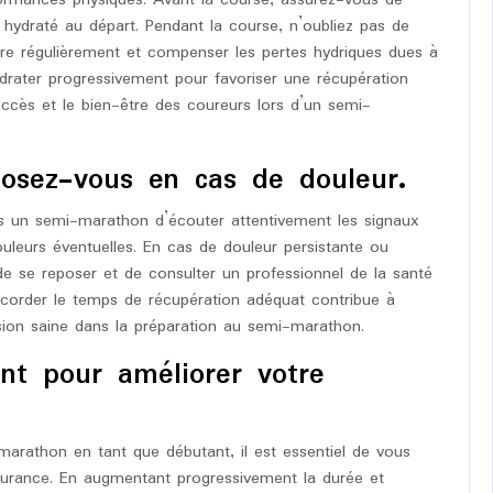
rformances physiques. Avant la course, assurez-vous de
 hydraté au départ. Pendant la course, n’oubliez pas de
oire régulièrement et compenser les pertes hydriques dues à
éhydrater progressivement pour favoriser une récupération
succès et le bien-être des coureurs lors d’un semi-
posez-vous en cas de douleur.
ans un semi-marathon d’écouter attentivement les signaux
uleurs éventuelles. En cas de douleur persistante ou
l de se reposer et de consulter un professionnel de la santé
accorder le temps de récupération adéquat contribue à
ssion saine dans la préparation au semi-marathon.
nt pour améliorer votre
arathon en tant que débutant, il est essentiel de vous
ndurance. En augmentant progressivement la durée et