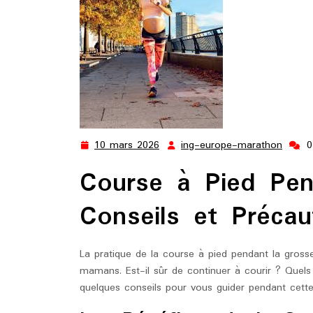
10 mars 2026
ing-europe-marathon
0
10
ing-
mars
europ
Course à Pied Pen
2026
marat
Conseils et Précau
La pratique de la course à pied pendant la grosse
mamans. Est-il sûr de continuer à courir ? Quels 
quelques conseils pour vous guider pendant cette 