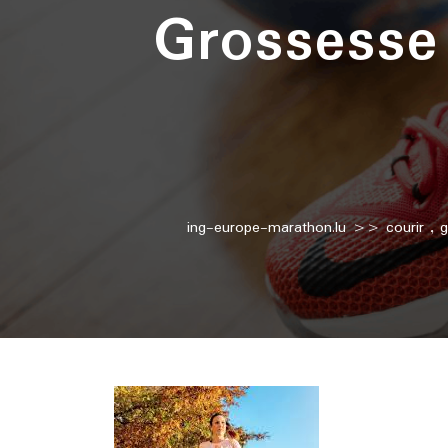
Grossesse
ing-europe-marathon.lu
>>
courir
,
g