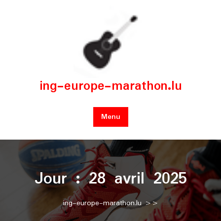
Skip
to
content
ing-europe-marathon.lu
Menu
Jour :
28 avril 2025
ing-europe-marathon.lu
>>