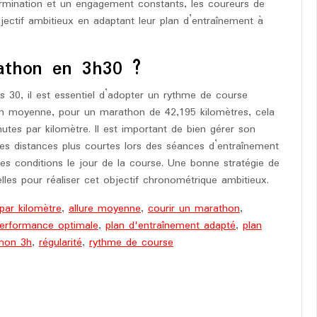
rmination et un engagement constants, les coureurs de
jectif ambitieux en adaptant leur plan d’entraînement à
athon en 3h30 ?
 30, il est essentiel d’adopter un rythme de course
 En moyenne, pour un marathon de 42,195 kilomètres, cela
utes par kilomètre. Il est important de bien gérer son
des distances plus courtes lors des séances d’entraînement
 des conditions le jour de la course. Une bonne stratégie de
les pour réaliser cet objectif chronométrique ambitieux.
par kilomètre
,
allure moyenne
,
courir un marathon
,
erformance optimale
,
plan d'entraînement adapté
,
plan
thon 3h
,
régularité
,
rythme de course