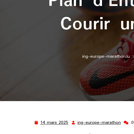
Plan d’En
Courir 
ing-europe-marathon.lu
14 mars 2025
ing-europe-marathon
0
14
ing-
mars
europ