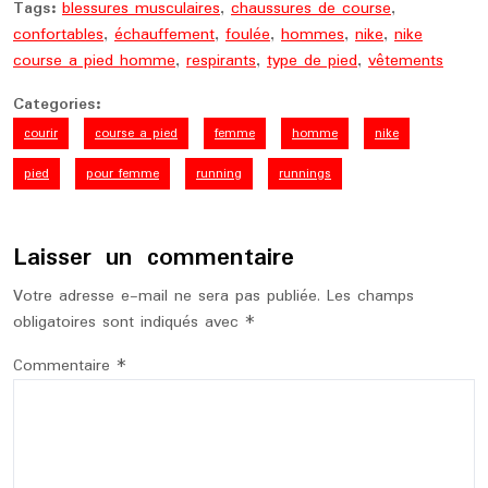
Tags:
blessures musculaires
,
chaussures de course
,
confortables
,
échauffement
,
foulée
,
hommes
,
nike
,
nike
course a pied homme
,
respirants
,
type de pied
,
vêtements
Categories:
courir
course a pied
femme
homme
nike
pied
pour femme
running
runnings
Laisser un commentaire
Votre adresse e-mail ne sera pas publiée.
Les champs
obligatoires sont indiqués avec
*
Commentaire
*