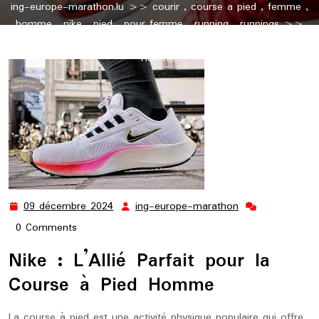
ing-europe-marathon.lu
>>
courir
,
course a pied
,
femme
,
homme
,
nike
,
pied
,
pour femme
,
running
,
runnings
>>
Choisir les Meilleures Chaussures Nike pour la Course à Pied
Homme
09 décembre 2024
ing-europe-marathon
09
ing-
décembre
europe-
0 Comments
2024
marathon
Nike : L’Allié Parfait pour la
Course à Pied Homme
La course à pied est une activité physique populaire qui offre