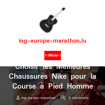
Skip
to
content
ing-europe-marathon.lu
Posted On 09 décembre 2024
Menu
Choisir les Meilleures
Chaussures Nike pour la
Course à Pied Homme
ing-europe-marathon
0 comments