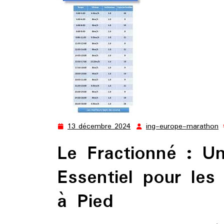
13 décembre 2024
ing-europe-marathon
13
i
décembre
e
Le Fractionné : U
2024
m
Essentiel pour le
à Pied