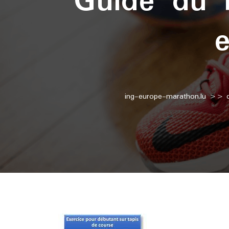
Guide du 
ing-europe-marathon.lu
>>