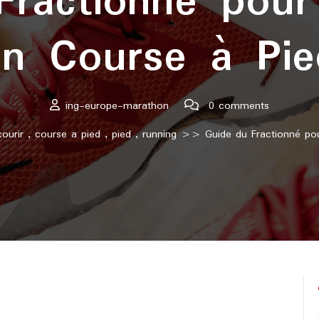
Fractionné pour
en Course à Pie
ing-europe-marathon
0 comments
courir
,
course a pied
,
pied
,
running
>> Guide du Fractionné pou