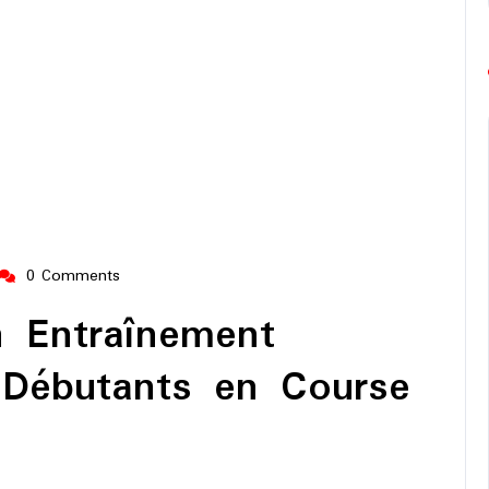
0 Comments
ng-
urope-
n Entraînement
arathon
s Débutants en Course