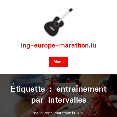
Skip
to
content
ing-europe-marathon.lu
Menu
Étiquette :
entraînement
par intervalles
ing-europe-marathon.lu
>>