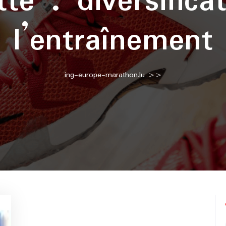
tte :
diversifica
l’entraînement
ing-europe-marathon.lu
>>