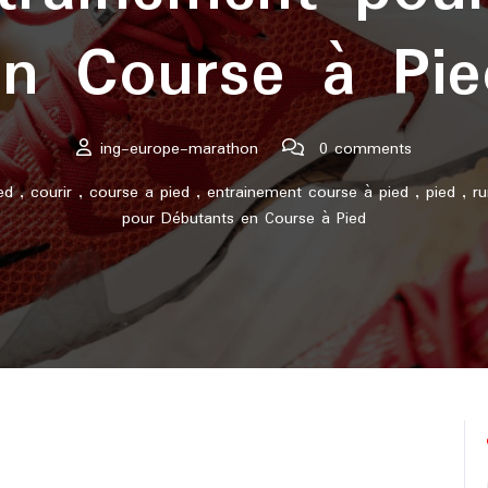
en Course à Pie
ing-europe-marathon
0 comments
ed
,
courir
,
course a pied
,
entrainement course à pied
,
pied
,
ru
pour Débutants en Course à Pied