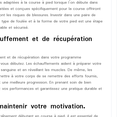
res adaptées à la course à pied lorsque l’on débute dans
ustées et conçues spécifiquement pour la course offriront
nt les risques de blessures. Investir dans une paire de
 type de foulée et à la forme de votre pied est une étape
ble et sécurisé.
auffement et de récupération
ement et de récupération dans votre programme
 vous débutez. Les échauffements aident à préparer votre
n sanguine et en réveillant les muscles. De même, les
ettre à votre corps de se remettre des efforts fournis,
nt une meilleure progression. En prenant soin de bien
z vos performances et garantissez une pratique durable et
aintenir votre motivation.
raînement débutant en course à pied, il est essentiel de