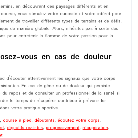
hemins, en découvrant des paysages différents et en
ourse, vous stimulez votre curiosité et votre intérêt pour
ement de travailler différents types de terrains et de défis,
ique de manière globale. Alors, n’hésitez pas à sortir des
ons pour entretenir la flamme de votre passion pour la
posez-vous en cas de douleur
ied d’écouter attentivement les signaux que votre corps
rsistantes. En cas de gêne ou de douleur qui persiste
re du repos et de consulter un professionnel de la santé si
rder le temps de récupérer contribue à prévenir les
dans votre pratique sportive.
,
course à pied
,
débutants
,
écoutez votre corps
,
ed
,
objectifs réalistes
,
progressivement
,
récupération
,
nt