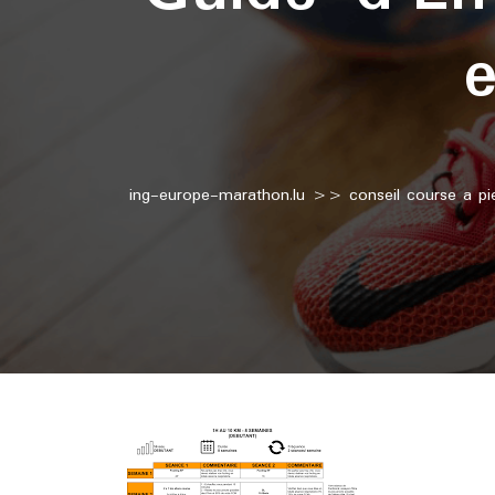
ing-europe-marathon.lu
>>
conseil course a pi