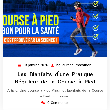
19 janvier 2026
ing-europe-marathon
19
ing-
janvier
europe-
Les Bienfaits d’une Pratique
2026
marathon
Régulière de la Course à Pied
Article: Une Course à Pied Plaisir et Bienfaits de la Course
à Pied La course…
0 Comments