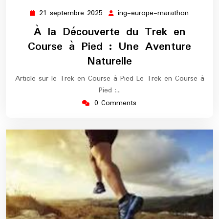
21 septembre 2025
ing-europe-marathon
21
ing-
septembre
europe-
À la Découverte du Trek en
2025
maratho
Course à Pied : Une Aventure
Naturelle
Article sur le Trek en Course à Pied Le Trek en Course à
Pied :…
0 Comments