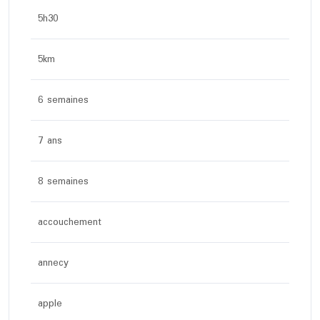
5h30
5km
6 semaines
7 ans
8 semaines
accouchement
annecy
apple