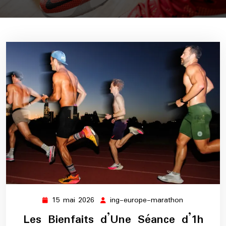
15 mai 2026
ing-europe-marathon
15
ing-
mai
europe-
Les Bienfaits d’Une Séance d’1h
2026
marathon