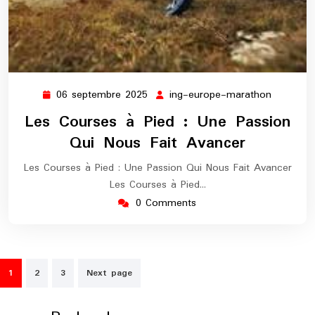
06 septembre 2025
ing-europe-marathon
06
ing-
septembre
europe-
Les Courses à Pied : Une Passion
2025
maratho
Qui Nous Fait Avancer
Les Courses à Pied : Une Passion Qui Nous Fait Avancer
Les Courses à Pied…
0 Comments
Pagination
1
2
3
Next page
des
publications