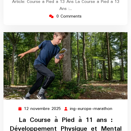
Article: Course à Pied à 13 Ans La Course à Pied à 13
Ans :…
0 Comments
12 novembre 2025
ing-europe-marathon
12
ing-
novembre
europe-
La Course à Pied à 11 ans :
2025
maratho
Développement Physique et Mental