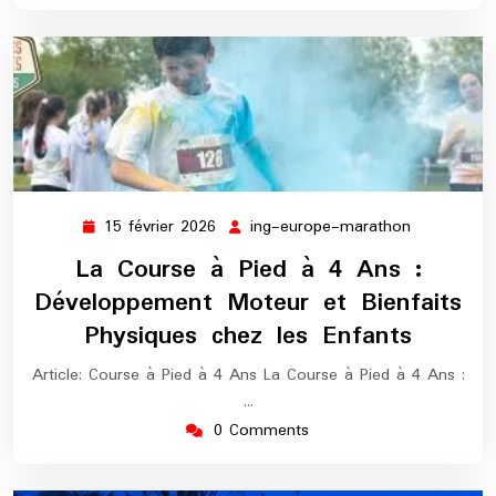
15 février 2026
ing-europe-marathon
15
ing-
février
europe-
La Course à Pied à 4 Ans :
2026
marathon
Développement Moteur et Bienfaits
Physiques chez les Enfants
Article: Course à Pied à 4 Ans La Course à Pied à 4 Ans :
…
0 Comments