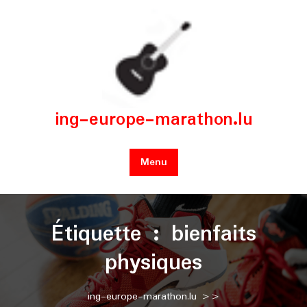
Skip
to
content
ing-europe-marathon.lu
Menu
Étiquette :
bienfaits
physiques
ing-europe-marathon.lu
>>