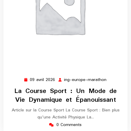
09 avril 2026
ing-europe-marathon
09
ing-
avril
europe-
La Course Sport : Un Mode de
2026
marathon
Vie Dynamique et Épanouissant
Article sur la Course Sport La Course Sport : Bien plus
qu'une Activité Physique La…
0 Comments