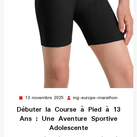
13 novembre 2025
ing-europe-marathon
13
ing-
novembre
europe-
Débuter la Course à Pied à 13
2025
maratho
Ans : Une Aventure Sportive
Adolescente