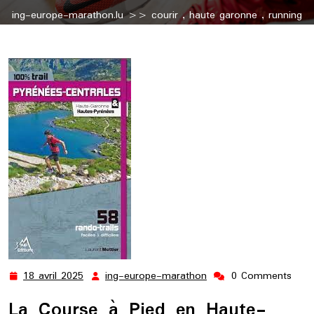
ing-europe-marathon.lu
>>
courir
,
haute garonne
,
running
>> Découvrez les Sentiers de Course à Pied en Haute-
Garonne
18 avril 2025
ing-europe-marathon
0 Comments
18
ing-
avril
europe-
La Course à Pied en Haute-
2025
marathon