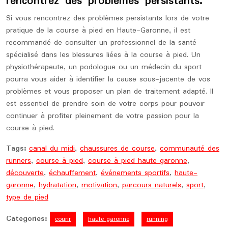
rencontrez des problèmes persistants.
Si vous rencontrez des problèmes persistants lors de votre
pratique de la course à pied en Haute-Garonne, il est
recommandé de consulter un professionnel de la santé
spécialisé dans les blessures liées à la course à pied. Un
physiothérapeute, un podologue ou un médecin du sport
pourra vous aider à identifier la cause sous-jacente de vos
problèmes et vous proposer un plan de traitement adapté. Il
est essentiel de prendre soin de votre corps pour pouvoir
continuer à profiter pleinement de votre passion pour la
course à pied.
Tags:
canal du midi
,
chaussures de course
,
communauté des
runners
,
course à pied
,
course à pied haute garonne
,
découverte
,
échauffement
,
événements sportifs
,
haute-
garonne
,
hydratation
,
motivation
,
parcours naturels
,
sport
,
type de pied
Categories:
courir
haute garonne
running