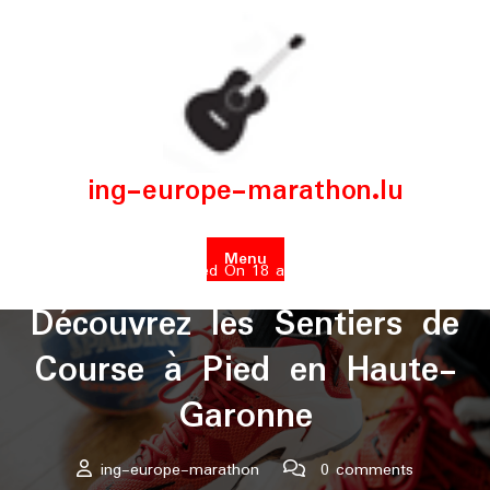
Skip
to
content
ing-europe-marathon.lu
Menu
Posted On 18 avril 2025
Découvrez les Sentiers de
Course à Pied en Haute-
Garonne
ing-europe-marathon
0 comments