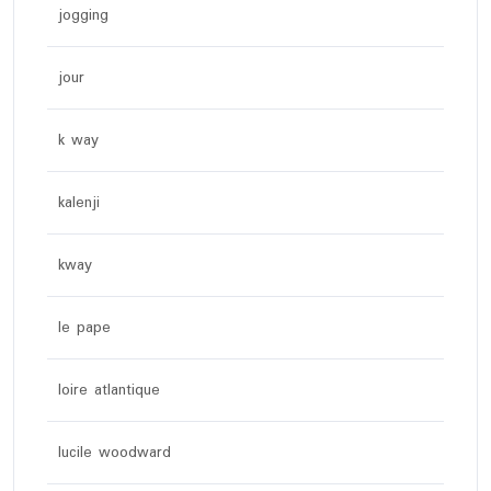
jogging
jour
k way
kalenji
kway
le pape
loire atlantique
lucile woodward