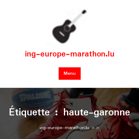
Skip
to
content
ing-europe-marathon.lu
Menu
Étiquette :
haute-garonne
ing-europe-marathon.lu
>>