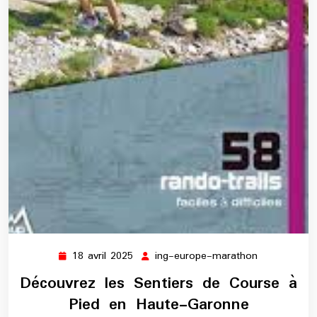
18 avril 2025
ing-europe-marathon
18
ing-
avril
europe-
Découvrez les Sentiers de Course à
2025
marathon
Pied en Haute-Garonne