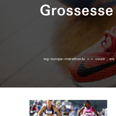
Grossesse
ing-europe-marathon.lu
>>
courir
,
ets