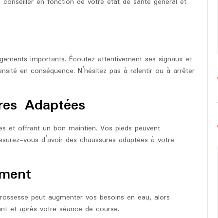
s conseiller en fonction de votre état de santé général et
ngements importants. Écoutez attentivement ses signaux et
ensité en conséquence. N’hésitez pas à ralentir ou à arrêter
res Adaptées
s et offrant un bon maintien. Vos pieds peuvent
ssurez-vous d’avoir des chaussures adaptées à votre
mment
a grossesse peut augmenter vos besoins en eau, alors
ant et après votre séance de course.