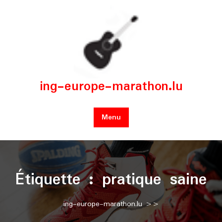
Skip
to
content
ing-europe-marathon.lu
Menu
Étiquette :
pratique saine
ing-europe-marathon.lu
>>