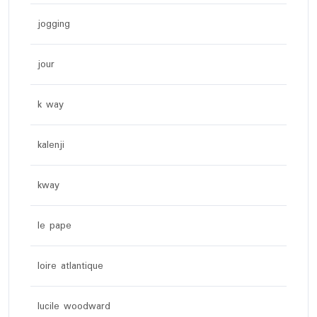
jogging
jour
k way
kalenji
kway
le pape
loire atlantique
lucile woodward