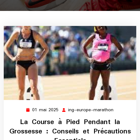
01 mai 2025
ing-europe-marathon
01
ing-
mai
europe-
La Course à Pied Pendant la
2025
marathon
Grossesse : Conseils et Précautions