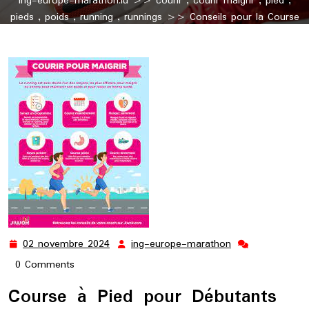
ing-europe-marathon.lu
>>
courir
,
courir maigrir
,
pied
,
pieds
,
poids
,
running
,
runnings
>> Conseils pour la Course
à Pied Débutant en Surpoids
02 novembre 2024
ing-europe-marathon
02
ing-
novembre
europe-
0 Comments
2024
marathon
Course à Pied pour Débutants