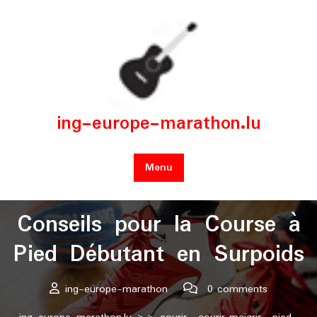
Skip
to
content
ing-europe-marathon.lu
Menu
Posted On 02 novembre 2024
Conseils pour la Course à
Pied Débutant en Surpoids
ing-europe-marathon
0 comments