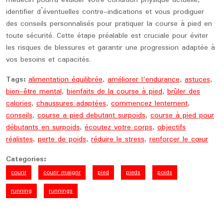
médecin pourra évaluer votre condition physique actuelle,
identifier d’éventuelles contre-indications et vous prodiguer
des conseils personnalisés pour pratiquer la course à pied en
toute sécurité. Cette étape préalable est cruciale pour éviter
les risques de blessures et garantir une progression adaptée à
vos besoins et capacités.
Tags:
alimentation équilibrée
,
améliorer l'endurance
,
astuces
,
bien-être mental
,
bienfaits de la course à pied
,
brûler des
calories
,
chaussures adaptées
,
commencez lentement
,
conseils
,
course a pied debutant surpoids
,
course à pied pour
débutants en surpoids
,
écoutez votre corps
,
objectifs
réalistes
,
perte de poids
,
réduire le stress
,
renforcer le cœur
Categories:
courir
courir maigrir
pied
pieds
poids
running
runnings