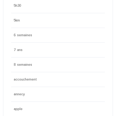
5h30
5km
6 semaines
7 ans
8 semaines
accouchement
annecy
apple