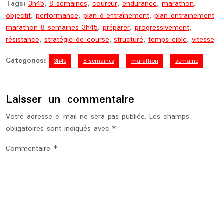
Tags:
3h45
,
8 semaines
,
coureur
,
endurance
,
marathon
,
objectif
,
performance
,
plan d'entraînement
,
plan entrainement
marathon 8 semaines 3h45
,
préparer
,
progressivement
,
résistance
,
stratégie de course
,
structuré
,
temps cible
,
vitesse
Categories:
3h45
8 semaines
marathon
semaine
Laisser un commentaire
Votre adresse e-mail ne sera pas publiée.
Les champs
obligatoires sont indiqués avec
*
Commentaire
*