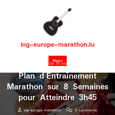
Skip
to
content
ing-europe-marathon.lu
Menu
Posted On 15 octobre 2025
Plan d’Entraînement
Marathon sur 8 Semaines
pour Atteindre 3h45
ing-europe-marathon
0 comments