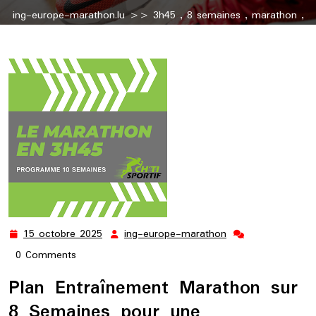
ing-europe-marathon.lu
>>
3h45
,
8 semaines
,
marathon
,
semaine
>> Plan d’Entraînement Marathon sur 8 Semaines
pour Atteindre 3h45
15 octobre 2025
ing-europe-marathon
15
ing-
octobre
europe-
0 Comments
2025
marathon
Plan Entraînement Marathon sur
8 Semaines pour une