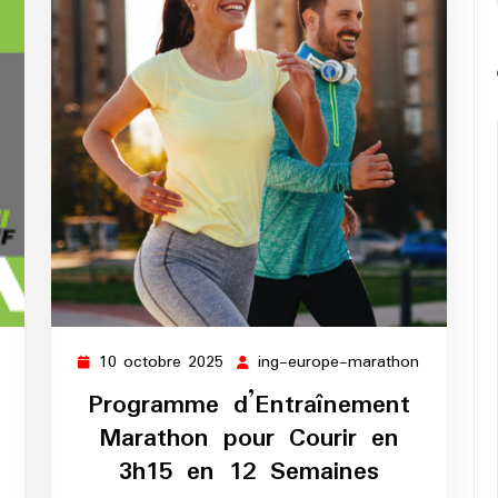
10 octobre 2025
ing-europe-marathon
ing-
10
ing-
europe-
octobre
europe-
Programme d’Entraînement
marathon
2025
marathon
Marathon pour Courir en
3h15 en 12 Semaines