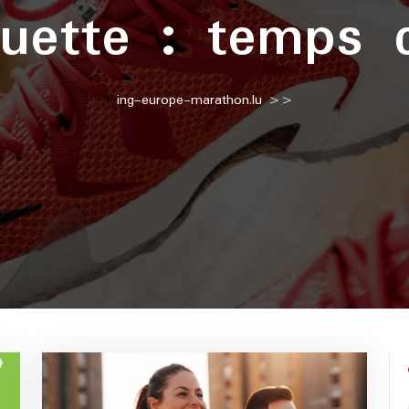
quette :
temps c
ing-europe-marathon.lu
>>