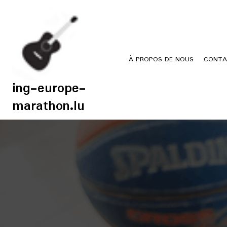
Skip
to
content
À PROPOS DE NOUS
CONTA
ing-europe-
marathon.lu