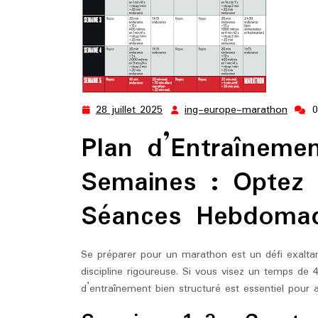
28 juillet 2025
ing-europe-marathon
28
ing-
juillet
europ
Plan d’Entraîneme
2025
marat
Semaines : Optez p
Séances Hebdomad
Se préparer pour un marathon est un défi exaltan
discipline rigoureuse. Si vous visez un temps de
d’entraînement bien structuré est essentiel pour a