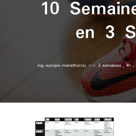
10 Semaine
en 3 S
ing-europe-marathon.lu
>>
3 semaines
,
4h
,