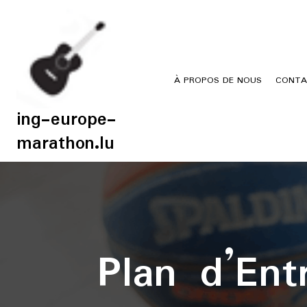
Skip
to
content
À PROPOS DE NOUS
CONTA
ing-europe-
marathon.lu
Plan d’En