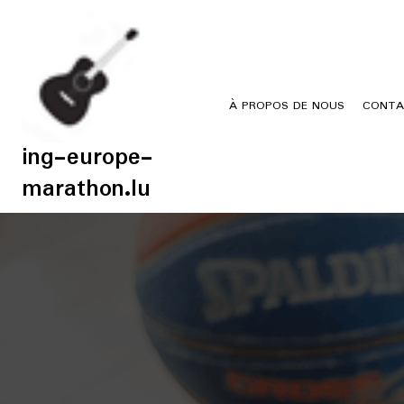
Skip
to
content
À PROPOS DE NOUS
CONTA
ing-europe-
marathon.lu