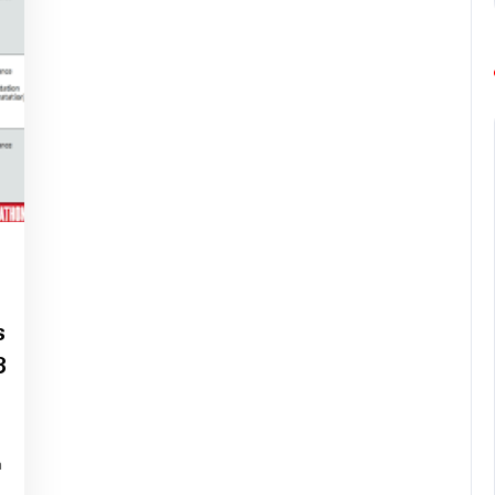
ng-
urope-
arathon
s
3
n