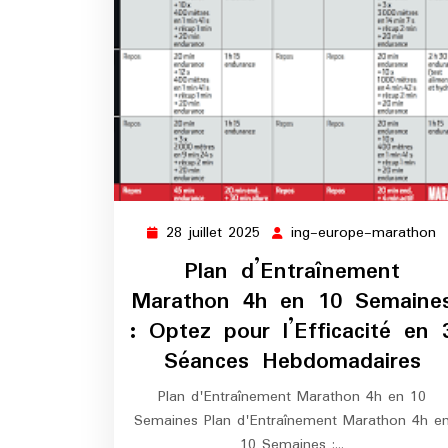
28 juillet 2025
ing-europe-marathon
28
i
juillet
e
Plan d’Entraînement
2025
m
Marathon 4h en 10 Semaine
: Optez pour l’Efficacité en 
Séances Hebdomadaires
Plan d'Entraînement Marathon 4h en 10
Semaines Plan d'Entraînement Marathon 4h e
10 Semaines :…