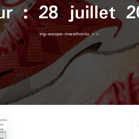
ur :
28 juillet 
ing-europe-marathon.lu
>>