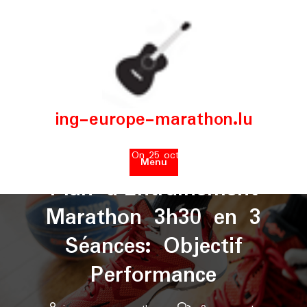
Skip
to
content
ing-europe-marathon.lu
Posted On 25 octobre 2025
Menu
Plan d’Entraînement
Marathon 3h30 en 3
Séances: Objectif
Performance