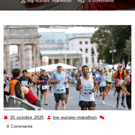
ing-europe-marathon
0 comments
ing-europe-marathon.lu
>>
3 semaines
,
3h30
,
marathon
,
semaine
>> Plan d’Entraînement Marathon 3h30 en 3
Séances: Objectif Performance
25 octobre 2025
ing-europe-marathon
25
ing-
octobre
europe-
0 Comments
2025
marathon