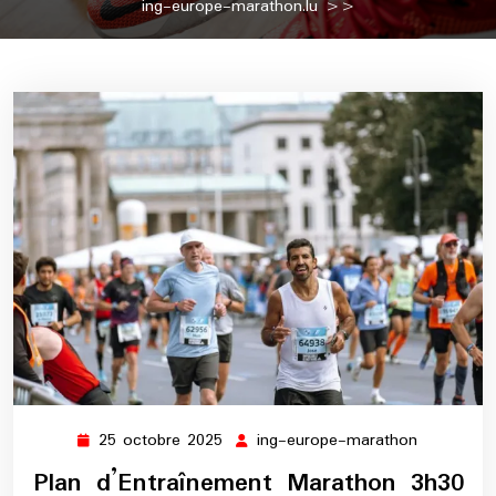
ing-europe-marathon.lu
>>
25 octobre 2025
ing-europe-marathon
25
ing-
octobre
europe-
Plan d’Entraînement Marathon 3h30
2025
marathon