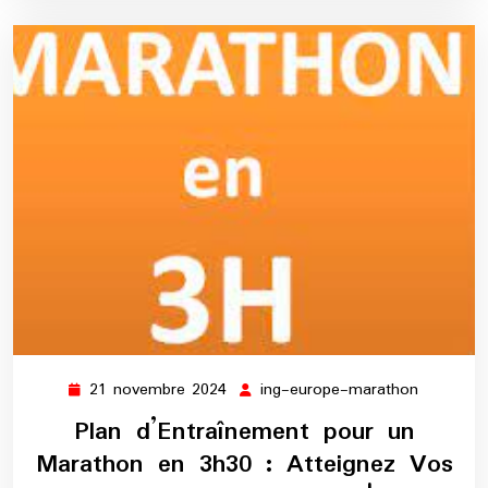
21 novembre 2024
ing-europe-marathon
21
ing-
novembre
europe-
Plan d’Entraînement pour un
2024
maratho
Marathon en 3h30 : Atteignez Vos