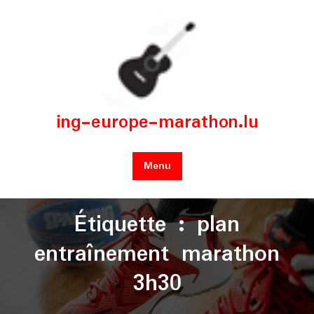
Skip
to
content
ing-europe-marathon.lu
Menu
Étiquette :
plan
entraînement marathon
3h30